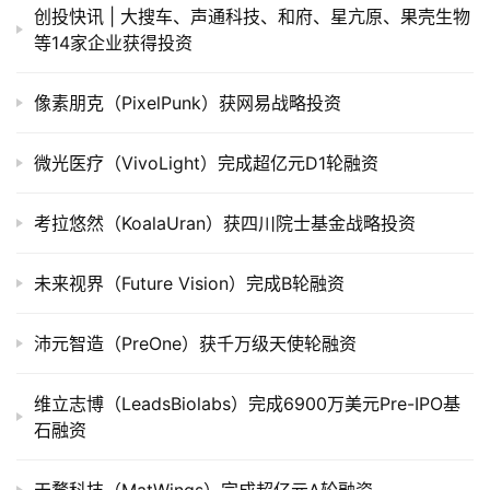
公
创投快讯 | 大搜车、​声通科技、和府、星亢原、果壳生物
司
等14家企业获得投资
上
市
像素朋克（PixelPunk）获网易战略投资
创
微光医疗（VivoLight）完成超亿元D1轮融资
投
数
考拉悠然（KoalaUran）获四川院士基金战略投资
据
未来视界（Future Vision）完成B轮融资
创
业
学
沛元智造（PreOne）获千万级天使轮融资
院
维立志博（LeadsBiolabs）完成6900万美元Pre-IPO基
石融资