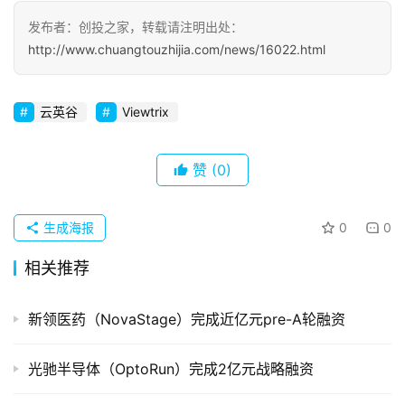
察
发布者：创投之家，转载请注明出处：
http://www.chuangtouzhijia.com/news/16022.html
初
创
企
云英谷
Viewtrix
业
赞
(0)
品
投稿
牌
发
生成海报
0
0
布
相关推荐
登录
注册
并
购
新领医药（NovaStage）完成近亿元pre-A轮融资
重
组
光驰半导体（OptoRun）完成2亿元战略融资