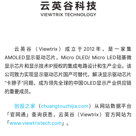
云英谷（Viewtrix）成立于2012年，是一家集
AMOLED显示驱动芯片，Micro OLED/ Micro LED硅基微
首
页
显示芯片和显示技术IP授权的集成电路设计和生产企业。该
公司致力实现显示驱动芯片国产可替代，解决显示驱动芯片
融
“卡脖子”问题，成为领先全球的中国OLED显示产业供应链
资
的重要成员。
报
道
创投之家
（
chuangtouzhijia.com
）从网站数据平台
「官网通」查询获悉，云英谷（Viewtrix）官方网站为
商
「
www.viewtrixtech.com
」。
业
观