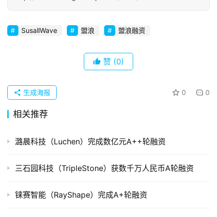
初
创
SusallWave
盟浪
盟浪融资
企
业
赞
(0)
品
投稿
牌
生成海报
0
0
发
布
相关推荐
登录
注册
并
潞晨科技（Luchen）完成数亿元A++轮融资
购
重
三石园科技（TripleStone）获数千万人民币A轮融资
组
铼赛智能（RayShape）完成A+轮融资
公
司