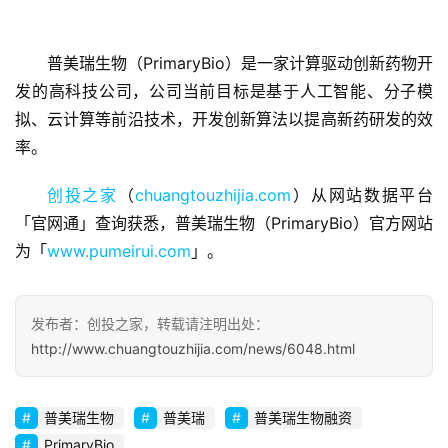
普美瑞生物（PrimaryBio）是一家计算驱动创新药物开
首
发的高科技公司，公司当前目标是基于人工智能、分子模
页
拟、云计算等前沿技术，开发创新算法以提高新药研发的效
率。
融
资
创投之家
（
chuangtouzhijia.com
）从网站数据平台
报
「官网通」查询获悉，普美瑞生物（PrimaryBio）官方网站
道
为「
www.pumeirui.com
」。
商
业
发布者：创投之家，转载请注明出处：
观
http://www.chuangtouzhijia.com/news/6048.html
察
普美瑞生物
普美瑞
普美瑞生物融资
初
PrimaryBio
创