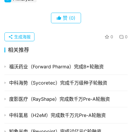
企
业
赞
(0)
品
投稿
牌
生成海报
0
0
发
相关推荐
布
登录
注册
福沃药业（Forward Pharma）完成B+轮融资
并
购
重
中科海势（Sycoretec）完成千万级种子轮融资
组
度影医疗（RayShape）完成数千万Pre-A轮融资
公
司
中科氢易（H2eM）完成数千万元Pre-A轮融资
上
市
知象光电（Revopoint）完成过亿元C轮融资