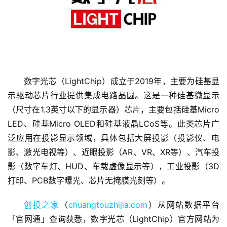
数字光芯（LightChip）成立于2019年，主要为硅基显
示驱动芯片行业提供集成电路晶圆。这是一种硅基微显示
首
（尺寸在1.3英寸以下的显示器）芯片，主要包括硅基Micro 
页
LED、硅基Micro OLED和硅基液晶LCoS等。此类芯片广
泛应用在投影显示领域，具体包括大屏投影（投影仪、电
融
资
影、激光电视等）、近眼投影（AR、VR、XR等）、汽车投
报
影（数字车灯、HUD、车载虚像显示等），工业投影（3D
道
打印、PCB数字曝光、芯片无掩膜光刻等）。
商
创投之家
（
chuangtouzhijia.com
）从网站数据平台
业
「官网通」查询获悉，数字光芯（LightChip）官方网站为
观