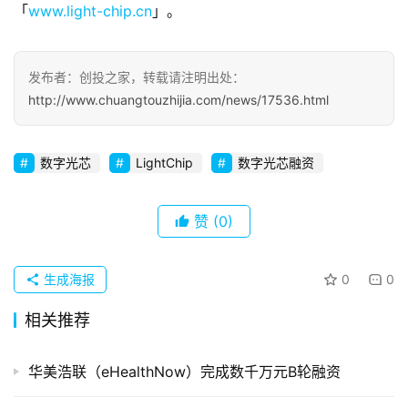
「
www.light-chip.cn
」。
察
初
发布者：创投之家，转载请注明出处：
创
http://www.chuangtouzhijia.com/news/17536.html
企
业
数字光芯
LightChip
数字光芯融资
品
投稿
牌
赞
(0)
发
布
生成海报
0
0
登录
注册
并
相关推荐
购
重
组
华美浩联（eHealthNow）完成数千万元B轮融资