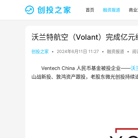
首页
融资报道
商业
沃兰特航空（Volant）完成亿元
创投之家
•
2024年6月11日 11:27
•
融资报道
•
阅读
Ventech China 人民币基金被投企业——
沃
山战新投、敦鸿资产跟投，老股东微光创投持续