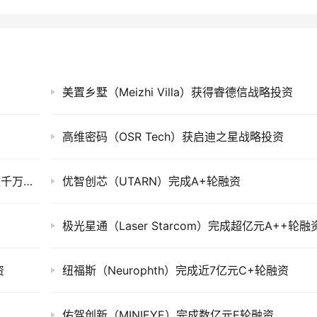
美置乡墅（Meizhi Villa）获得睿德信战略投资
高维密码（OSR Tech）获启迪之星战略投资
数字靶点研发企业「Luca Healthcare」完成数千万Pre-A轮融资
优智创芯（UTARN）完成A+轮融资
极光星通（Laser Starcom）完成超亿元A++轮融
资
纽福斯（Neurophth）完成近7亿元C+轮融资
佑驾创新（MINIEYE）完成数亿元E轮融资