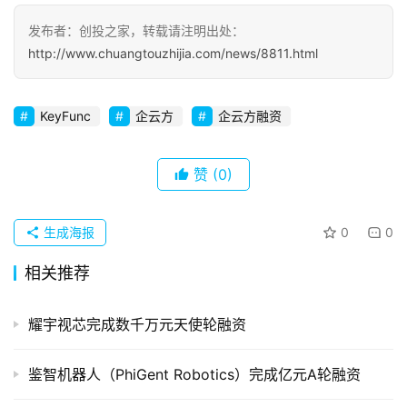
发布者：创投之家，转载请注明出处：
初
http://www.chuangtouzhijia.com/news/8811.html
创
企
业
KeyFunc
企云方
企云方融资
品
投稿
牌
赞
(0)
发
布
生成海报
0
0
登录
注册
并
相关推荐
购
重
耀宇视芯完成数千万元天使轮融资
组
鉴智机器人（PhiGent Robotics）完成亿元A轮融资
公
司