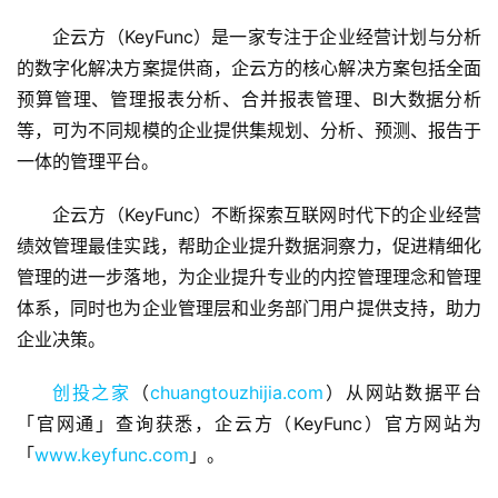
企云方（KeyFunc）是一家专注于企业经营计划与分析
的数字化解决方案提供商，企云方的核心解决方案包括全面
预算管理、管理报表分析、合并报表管理、BI大数据分析
等，可为不同规模的企业提供集规划、分析、预测、报告于
一体的管理平台。
首
页
企云方（KeyFunc）不断探索互联网时代下的企业经营
绩效管理最佳实践，帮助企业提升数据洞察力，促进精细化
融
管理的进一步落地，为企业提升专业的内控管理理念和管理
资
体系，同时也为企业管理层和业务部门用户提供支持，助力
报
企业决策。
道
创投之家
（
chuangtouzhijia.com
）从网站数据平台
商
「官网通」查询获悉，企云方（KeyFunc）官方网站为
业
「
www.keyfunc.com
」。
观
察