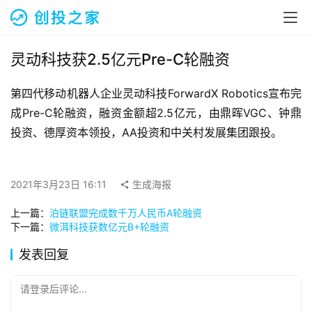
融
资
报
道
灵动科技获2.5亿元Pre-C轮融资
第四代移动机器人企业灵动科技ForwardX Robotics宣布完
商
业
成Pre-C轮融资，融资金额超2.5亿元，由鼎晖VGC、钟鼎
观
投资、德厚资本领投，AA投资和中关村发展集团跟投。
察
初
2021年3月23日 16:11
生成海报
创
上一篇：
泊链联盟完成数千万人民币A轮融资
企
下一篇：
微洱科技获数亿元B+轮融资
业
发表回复
品
投稿
牌
请登录后评论...
发