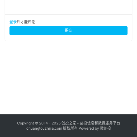
布
登录
注册
并
登录
后才能评论
购
提交
重
组
公
司
上
市
创
投
数
据
Copyright © 2014 - 2025 创投之家 - 创投信息和数据服务平台
chuangtouzhijia.com 版权所有 Powered by 微创投