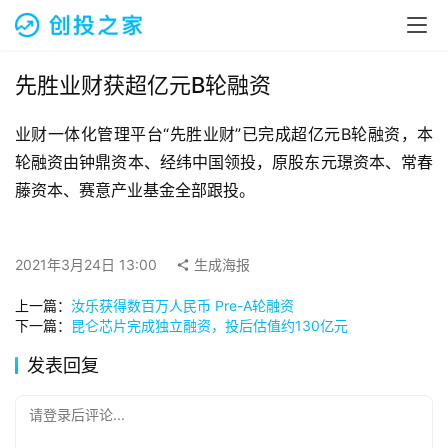
融
资
报
道
先胜业财获超亿元B轮融资
业财一体化管理平台“先胜业财”已完成超亿元B轮融资，本
商
业
轮融资由钟鼎资本、经纬中国领投，原股东元璟资本、常春
观
藤资本、赛意产业基金全部跟投。
察
初
2021年3月24日 13:00
生成海报
创
上一篇：
汝乐获得数百万人民币 Pre-A轮融资
企
下一篇：
昆仑芯片完成独立融资，投后估值约130亿元
业
发表回复
品
投稿
牌
请登录后评论...
发