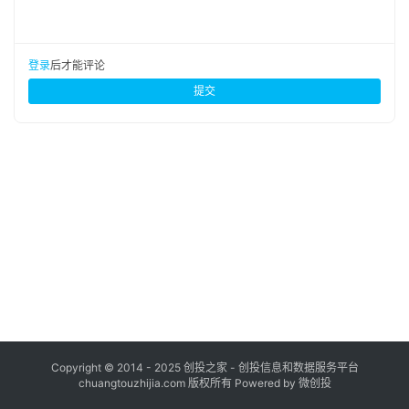
布
登录
注册
并
登录
后才能评论
购
提交
重
组
公
司
上
市
创
投
数
据
Copyright © 2014 - 2025 创投之家 - 创投信息和数据服务平台
chuangtouzhijia.com 版权所有 Powered by 微创投