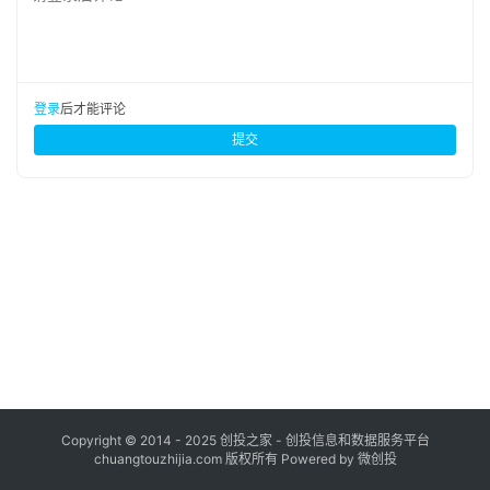
布
登录
注册
并
购
登录
后才能评论
重
提交
组
公
司
上
市
创
投
数
据
Copyright © 2014 - 2025 创投之家 - 创投信息和数据服务平台
chuangtouzhijia.com 版权所有 Powered by 微创投