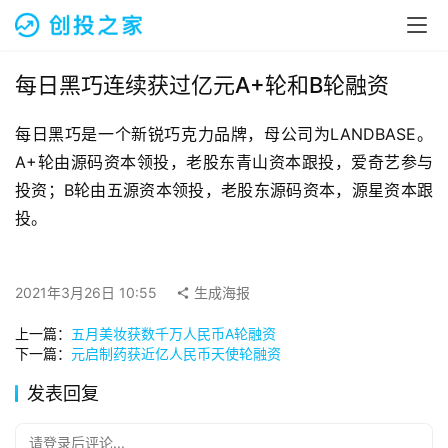
融
资
报
道
每日黑巧连续获过亿元A+轮和B轮融资
每日黑巧是一个新锐巧克力品牌，母公司为LANDBASE。
商
业
A+轮由源码资本领投，老股东青山资本跟投，爱奇艺参与
观
投资；B轮由五源资本领投，老股东源码资本，源星资本跟
察
投。
初
创
2021年3月26日 10:55
生成海报
企
业
上一篇：
五月美妆获数千万人民币A轮融资
下一篇：
元启制药获近亿人民币天使轮融资
品
发表回复
投稿
牌
发
请登录后评论...