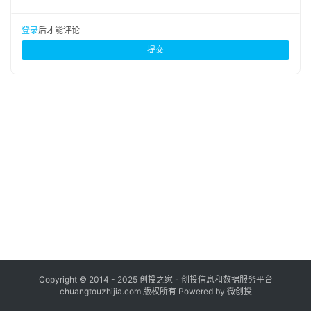
布
登录
注册
登录
后才能评论
并
提交
购
重
组
公
司
上
市
创
投
数
据
Copyright © 2014 - 2025 创投之家 - 创投信息和数据服务平台
chuangtouzhijia.com 版权所有 Powered by 微创投