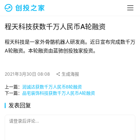
融
资
报
道
程天科技获数千万人民币A轮融资
程天科技是一家外骨骼机器人研发商。近日宣布完成数千万
商
业
A轮融资。本轮融资由蓝驰创投独家投资。
观
察
2021年3月30日 08:08
生成海报
初
上一篇：
润诚达获数千万人民币B轮融资
创
下一篇：
品宅装饰科技获数千万人民币A轮融资
企
业
发表回复
品
请登录后评论...
投稿
牌
发