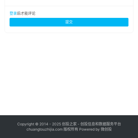
布
登录
注册
登录
后才能评论
并
提交
购
重
组
公
司
上
市
创
投
数
据
Copyright © 2014 - 2025 创投之家 - 创投信息和数据服务平台
chuangtouzhijia.com 版权所有 Powered by 微创投