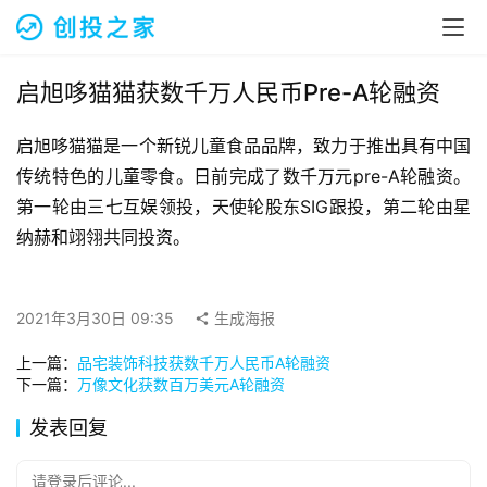
融
资
报
道
启旭哆猫猫获数千万人民币Pre-A轮融资
启旭哆猫猫是一个新锐儿童食品品牌，致力于推出具有中国
商
业
传统特色的儿童零食。日前完成了数千万元pre-A轮融资。
观
第一轮由三七互娱领投，天使轮股东SIG跟投，第二轮由星
察
纳赫和翊翎共同投资。
初
创
2021年3月30日 09:35
生成海报
企
业
上一篇：
品宅装饰科技获数千万人民币A轮融资
下一篇：
万像文化获数百万美元A轮融资
品
发表回复
投稿
牌
发
请登录后评论...