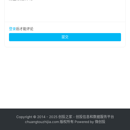
布
登录
注册
并
购
登录
后才能评论
重
提交
组
公
司
上
市
创
投
数
据
Copyright © 2014 - 2025 创投之家 - 创投信息和数据服务平台
chuangtouzhijia.com 版权所有 Powered by 微创投