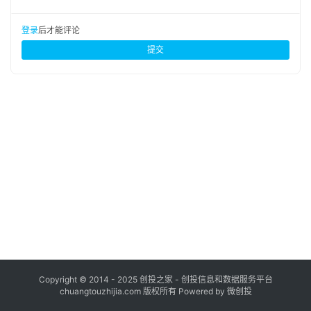
布
登录
注册
登录
后才能评论
并
提交
购
重
组
公
司
上
市
创
投
数
据
Copyright © 2014 - 2025 创投之家 - 创投信息和数据服务平台
chuangtouzhijia.com 版权所有 Powered by 微创投