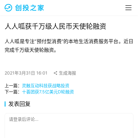
融
资
报
道
人人呱获千万级人民币天使轮融资
人人呱是专注“预付型消费”的本地生活消费服务平台。近日
商
业
完成千万级天使轮融资。
观
察
2021年3月31日 16:01
生成海报
初
上一篇：
灵触互动科技获战略投资
创
下一篇：
十荟团获7.5亿美元D轮融资
企
业
发表回复
品
请登录后评论...
投稿
牌
发