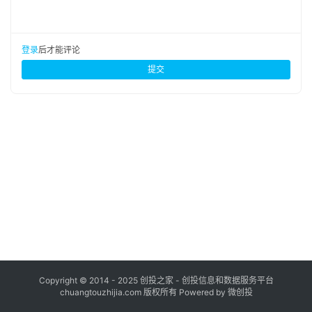
布
登录
注册
并
登录
后才能评论
购
提交
重
组
公
司
上
市
创
投
数
据
Copyright © 2014 - 2025 创投之家 - 创投信息和数据服务平台
chuangtouzhijia.com 版权所有 Powered by 微创投