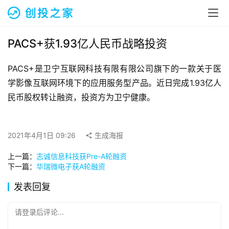
融
资
报
道
PACS+获1.93亿人民币战略投资
PACS+是卫宁互联网科技有限有限公司旗下的一款关于医
商
业
学影像互联网环境下的应用服务型产品。近日完成1.93亿人
观
民币股权转让融资，投资方为卫宁健康。
察
初
2021年4月1日 09:26
生成海报
创
上一篇：
志诚信息科技获Pre-A轮融资
企
下一篇：
华瑞微电子获A轮融资
业
发表回复
品
投稿
牌
请登录后评论...
发