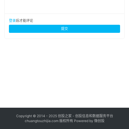
布
登录
注册
并
登录
后才能评论
购
提交
重
组
公
司
上
市
创
投
数
据
Copyright © 2014 - 2025 创投之家 - 创投信息和数据服务平台
chuangtouzhijia.com 版权所有 Powered by 微创投