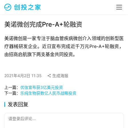
融
资
报
道
美诺微创完成Pre-A+轮融资
美诺微创是一家专注于脑血管疾病微创介入领域的创新型医
商
业
疗器械研发企业。近日宣布完成近千万元Pre-A+轮融资，
观
由招商启航旗下两支基金共同投资。
察
初
2021年4月2日 11:35
生成海报
创
上一篇：
优信宣布获3亿美元投资
企
下一篇：
乐纯生物获数亿人民币战略投资
业
发表回复
品
投稿
牌
请登录后评论...
发