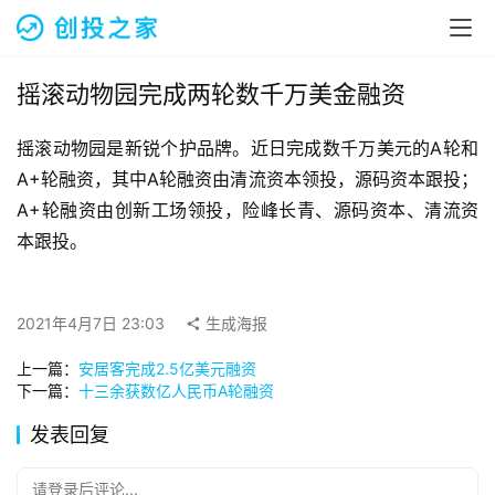
融
资
报
道
摇滚动物园完成两轮数千万美金融资
摇滚动物园是新锐个护品牌。近日完成数千万美元的A轮和
商
业
A+轮融资，其中A轮融资由清流资本领投，源码资本跟投；
观
A+轮融资由创新工场领投，险峰长青、源码资本、清流资
察
本跟投。
初
创
2021年4月7日 23:03
生成海报
企
业
上一篇：
安居客完成2.5亿美元融资
下一篇：
十三余获数亿人民币A轮融资
品
发表回复
投稿
牌
发
请登录后评论...