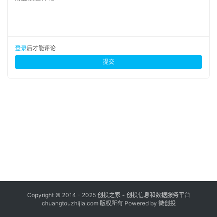
布
登录
注册
并
购
登录
后才能评论
重
提交
组
公
司
上
市
创
投
数
据
Copyright © 2014 - 2025 创投之家 - 创投信息和数据服务平台
chuangtouzhijia.com 版权所有 Powered by 微创投