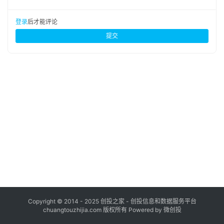
布
登录
注册
登录
后才能评论
并
提交
购
重
组
公
司
上
市
创
投
数
据
Copyright © 2014 - 2025 创投之家 - 创投信息和数据服务平台
chuangtouzhijia.com 版权所有 Powered by 微创投