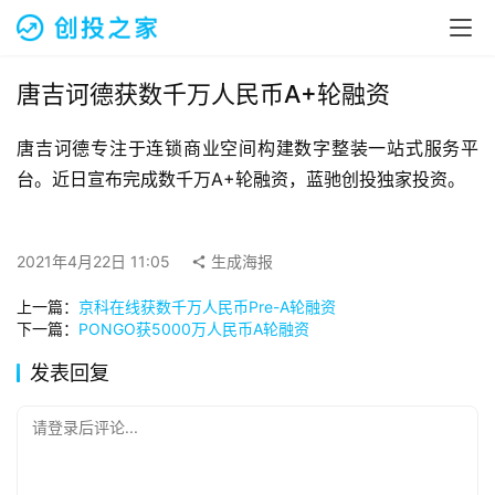
融
资
报
道
唐吉诃德获数千万人民币A+轮融资
唐吉诃德专注于连锁商业空间构建数字整装一站式服务平
商
业
台。近日宣布完成数千万A+轮融资，蓝驰创投独家投资。
观
察
2021年4月22日 11:05
生成海报
初
上一篇：
京科在线获数千万人民币Pre-A轮融资
创
下一篇：
PONGO获5000万人民币A轮融资
企
业
发表回复
品
请登录后评论...
投稿
牌
发