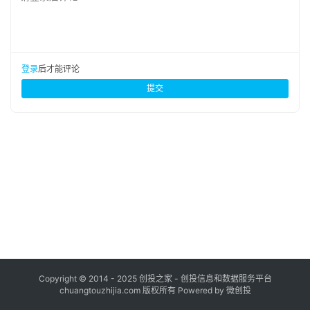
布
登录
注册
并
购
登录
后才能评论
重
提交
组
公
司
上
市
创
投
数
据
Copyright © 2014 - 2025 创投之家 - 创投信息和数据服务平台
chuangtouzhijia.com 版权所有 Powered by 微创投