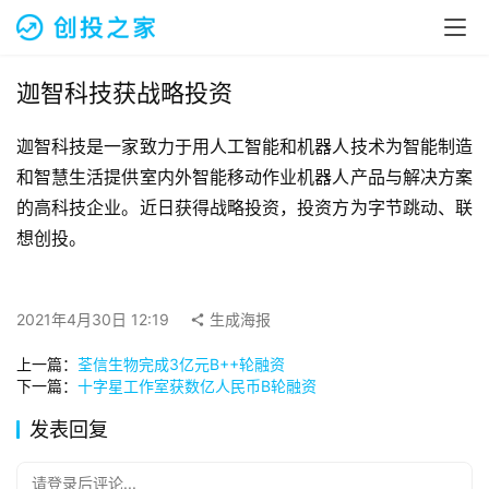
融
资
报
道
迦智科技获战略投资
迦智科技是一家致力于用人工智能和机器人技术为智能制造
商
业
和智慧生活提供室内外智能移动作业机器人产品与解决方案
观
的高科技企业。近日获得战略投资，投资方为字节跳动、联
察
想创投。
初
创
2021年4月30日 12:19
生成海报
企
业
上一篇：
荃信生物完成3亿元B++轮融资
下一篇：
十字星工作室获数亿人民币B轮融资
品
发表回复
投稿
牌
发
请登录后评论...