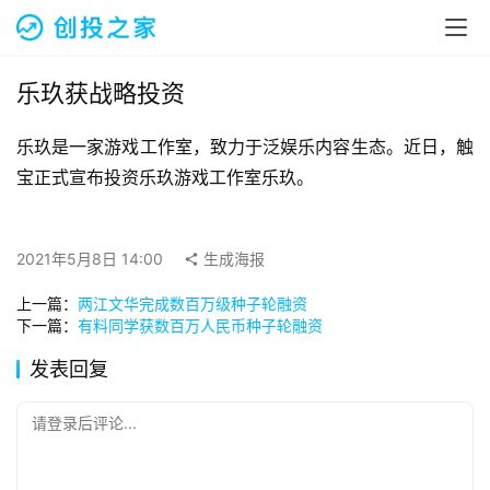
融
资
报
道
乐玖获战略投资
乐玖是一家游戏工作室，致力于泛娱乐内容生态。近日，触
商
业
宝正式宣布投资乐玖游戏工作室乐玖。
观
察
2021年5月8日 14:00
生成海报
初
上一篇：
两江文华完成数百万级种子轮融资
创
下一篇：
有料同学获数百万人民币种子轮融资
企
业
发表回复
品
请登录后评论...
投稿
牌
发