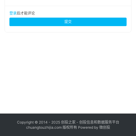
布
登录
注册
登录
后才能评论
并
提交
购
重
组
公
司
上
市
创
投
数
据
Copyright © 2014 - 2025 创投之家 - 创投信息和数据服务平台
chuangtouzhijia.com 版权所有 Powered by 微创投