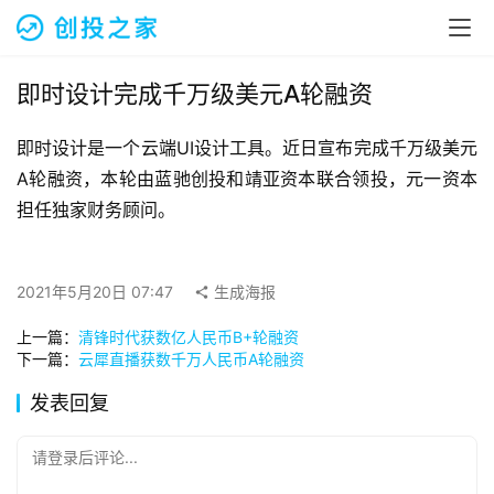
融
资
报
道
即时设计完成千万级美元A轮融资
即时设计是一个云端UI设计工具。近日宣布完成千万级美元
商
业
A轮融资，本轮由蓝驰创投和靖亚资本联合领投，元一资本
观
担任独家财务顾问。
察
初
2021年5月20日 07:47
生成海报
创
上一篇：
清锋时代获数亿人民币B+轮融资
企
下一篇：
云犀直播获数千万人民币A轮融资
业
发表回复
品
投稿
牌
请登录后评论...
发