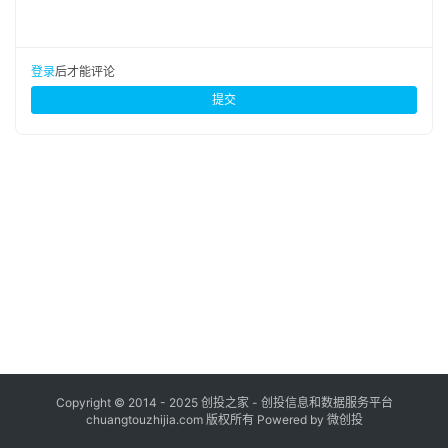
布
登录
注册
并
登录
后才能评论
购
提交
重
组
公
司
上
市
创
投
数
据
Copyright © 2014 - 2025 创投之家 - 创投信息和数据服务平台
chuangtouzhijia.com 版权所有 Powered by 微创投