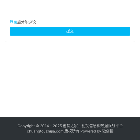
布
登录
注册
并
登录
后才能评论
购
提交
重
组
公
司
上
市
创
投
数
据
Copyright © 2014 - 2025 创投之家 - 创投信息和数据服务平台
chuangtouzhijia.com 版权所有 Powered by 微创投