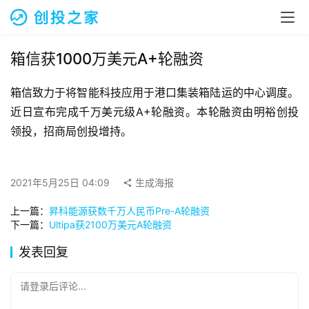
融
资
报
道
箱信获1000万美元A+轮融资
箱信致力于将智能科技应用于港口集装箱陆运的中心调度。
商
业
近日宣布完成千万美元级A+轮融资。本轮融资由明裕创投
观
领投，招商局创投增持。
察
初
2021年5月25日 04:09
生成海报
创
上一篇：
昇科能源获数千万人民币Pre-A轮融资
企
下一篇：
Ultipa获2100万美元A轮融资
业
发表回复
品
投稿
牌
请登录后评论...
发