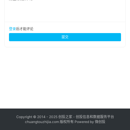
布
登录
注册
并
购
登录
后才能评论
重
提交
组
公
司
上
市
创
投
数
据
Copyright © 2014 - 2025 创投之家 - 创投信息和数据服务平台
chuangtouzhijia.com 版权所有 Powered by 微创投