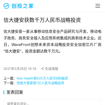
融
资
报
道
信大捷安获数千万人民币战略投资
信大捷安是一家从事移动信息安全产品研究与开发、移动电
商
业
子政务、商务安全接入及应用系统集成的高新技术企业。近
观
日，WaveFront创想未来资本战略投资安全加密芯片厂商
察
“信大捷安”，投资金额达数千万元。
初
创
2021年5月28日 16:18
生成海报
企
业
上一篇：
Ada Health获625万人民币B轮融资
下一篇：
悦商大管家获1亿人民币战略投资
品
发表回复
投稿
牌
发
请登录后评论...