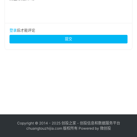
布
登录
注册
并
购
登录
后才能评论
重
提交
组
公
司
上
市
创
投
数
据
Copyright © 2014 - 2025 创投之家 - 创投信息和数据服务平台
chuangtouzhijia.com 版权所有 Powered by 微创投