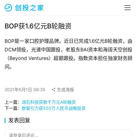
融
资
报
道
BOP获1.6亿元B轮融资
BOP是一家口腔护理品牌。近日已完成1.6亿元B轮融资，由
商
业
DCM领投，光速中国跟投，老股东BAI资本和海阔天空创投
观
（Beyond Ventures）超额跟投。指数资本担任独家财务顾
察
问。
初
创
2021年6月1日 08:35
生成海报
企
业
上一篇：
润石科技获数千万元A轮融资
下一篇：
数智引力获550万人民币战略投资
品
发表回复
投稿
牌
发
请登录后评论...