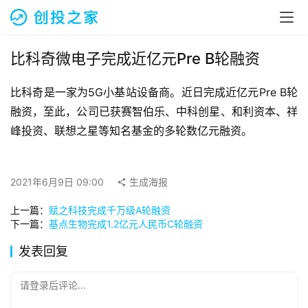
融
资
报
道
比科奇微电子完成近亿元Pre B轮融资
比科奇是一家为5G小基站设备商。近日完成近亿元Pre B轮
商
业
融资，至此，公司已获赛智伯乐、中科创星、和利资本、祥
观
峰投资、联想之星等知名基金的多轮数亿元融资。
察
初
2021年6月9日 09:00
生成海报
创
上一篇：
赋之科技完成千万级A轮融资
企
下一篇：
基点生物完成1.2亿元人民币C轮融资
业
发表回复
品
投稿
牌
请登录后评论...
发