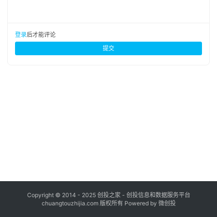
布
登录
注册
并
登录
后才能评论
购
提交
重
组
公
司
上
市
创
投
数
据
Copyright © 2014 - 2025 创投之家 - 创投信息和数据服务平台
chuangtouzhijia.com 版权所有 Powered by 微创投