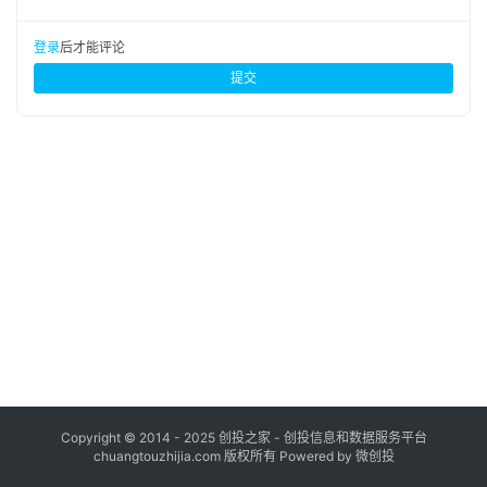
布
登录
注册
登录
后才能评论
并
提交
购
重
组
公
司
上
市
创
投
数
据
Copyright © 2014 - 2025 创投之家 - 创投信息和数据服务平台
chuangtouzhijia.com 版权所有 Powered by 微创投