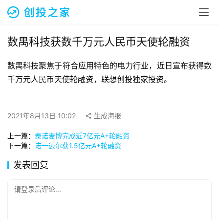
融
资
报
道
数禺科技获数千万元人民币天使轮融资
数禺科技聚焦于符合应用特色的电力行业，近日宣布获得数
商
业
千万元人民币天使轮融资，联想创投独家投资。
观
察
2021年8月13日 10:02
生成海报
初
上一篇：
泰诺麦博完成近7亿元A+轮融资
创
下一篇：
诺一迈尔获1.5亿元A+轮融资
企
业
发表回复
品
请登录后评论...
投稿
牌
发