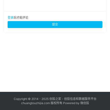
布
登录
注册
并
登录
后才能评论
购
提交
重
组
公
司
上
市
创
投
数
据
Copyright © 2014 - 2025 创投之家 - 创投信息和数据服务平台
chuangtouzhijia.com 版权所有 Powered by 微创投