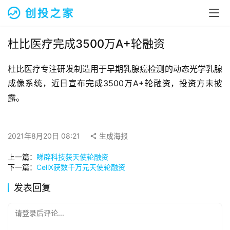
融
资
报
道
杜比医疗完成3500万A+轮融资
杜比医疗专注研发制造用于早期乳腺癌检测的动态光学乳腺
商
业
成像系统，近日宣布完成3500万A+轮融资，投资方未披
观
露。
察
初
2021年8月20日 08:21
生成海报
创
上一篇：
睇辟科技获天使轮融资
企
下一篇：
CellX获数千万元天使轮融资
业
发表回复
品
投稿
牌
请登录后评论...
发