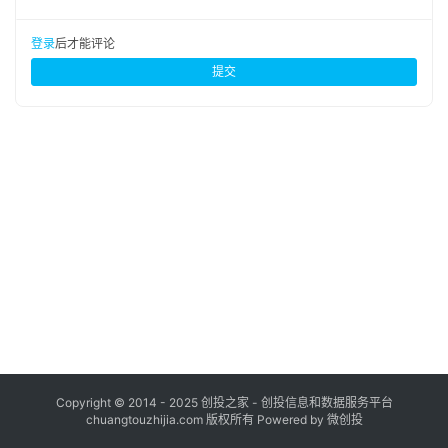
布
登录
注册
登录
后才能评论
并
提交
购
重
组
公
司
上
市
创
投
数
据
Copyright © 2014 - 2025 创投之家 - 创投信息和数据服务平台
chuangtouzhijia.com 版权所有 Powered by 微创投