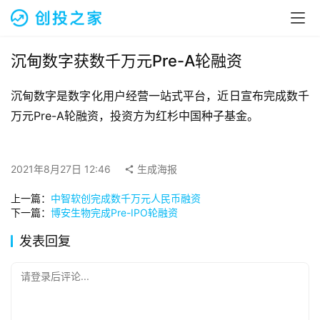
融
资
报
道
沉甸数字获数千万元Pre-A轮融资
沉甸数字是数字化用户经营一站式平台，近日宣布完成数千
商
业
万元Pre-A轮融资，投资方为红杉中国种子基金。
观
察
2021年8月27日 12:46
生成海报
初
上一篇：
中智软创完成数千万元人民币融资
创
下一篇：
博安生物完成Pre-IPO轮融资
企
业
发表回复
品
请登录后评论...
投稿
牌
发