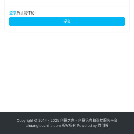
布
登录
注册
登录
后才能评论
并
提交
购
重
组
公
司
上
市
创
投
数
据
Copyright © 2014 - 2025 创投之家 - 创投信息和数据服务平台
chuangtouzhijia.com 版权所有 Powered by 微创投