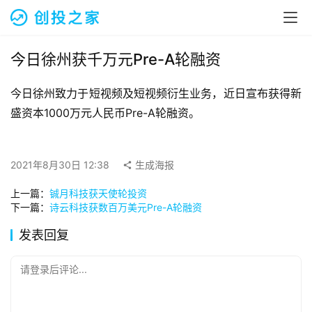
融
资
报
道
今日徐州获千万元Pre-A轮融资
今日徐州致力于短视频及短视频衍生业务，近日宣布获得新
商
业
盛资本1000万元人民币Pre-A轮融资。
观
察
2021年8月30日 12:38
生成海报
初
上一篇：
铖月科技获天使轮投资
创
下一篇：
诗云科技获数百万美元Pre-A轮融资
企
业
发表回复
品
请登录后评论...
投稿
牌
发