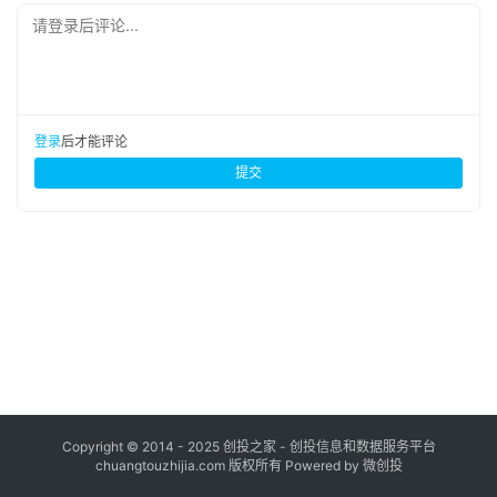
布
请登录后评论...
登录
注册
并
购
重
登录
后才能评论
组
提交
公
司
上
市
创
投
数
据
Copyright © 2014 - 2025 创投之家 - 创投信息和数据服务平台
chuangtouzhijia.com 版权所有 Powered by 微创投