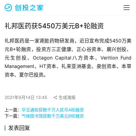
融
资
报
道
礼邦医药获5450万美元B+轮融资
礼邦医药是一家肾脏药物研发商，近日宣布完成5450万美
商
业
元B+轮融资，投资方三正健康、正心谷资本、晨兴创投、
观
元生创投、Octagon Capital八方资本、Verition Fund 
察
Management、HT资本、礼来亚洲基金、泉创资本、本草
资本、夏尔巴投资。
初
创
企
2021年9月14日 13:45
生成海报
业
上一篇：
华玉通软获数千万人民币A轮融资
下一篇：
气味图书馆获数千万美元B轮融资
品
投稿
牌
发表回复
发