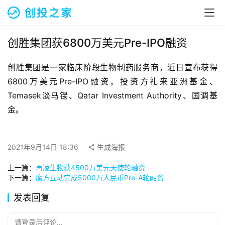
融
资
报
道
创胜集团获6800万美元Pre-IPO融资
创胜集团是一家临床阶段生物制药服务商，近日宣布获得
商
业
6800万美元Pre-IPO融资，投资方礼来亚洲基金、
观
Temasek淡马锡、Qatar Investment Authority、国调基
察
金。
初
创
2021年9月14日 18:36
生成海报
企
业
上一篇：
再凌生物获4500万美元天使轮融资
下一篇：
魔方互动完成5000万人民币Pre-A轮融资
品
发表回复
投稿
牌
发
请登录后评论...