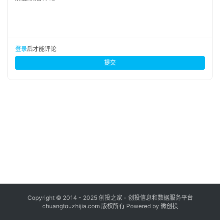
布
登录
注册
并
购
登录
后才能评论
重
提交
组
公
司
上
市
创
投
数
据
Copyright © 2014 - 2025 创投之家 - 创投信息和数据服务平台
chuangtouzhijia.com 版权所有 Powered by 微创投