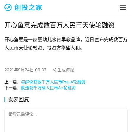
融
资
报
道
开心鱼意完成数百万人民币天使轮融资
开心鱼意是一家婴幼儿水育早教品牌，近日宣布完成数百万
商
业
人民币天使轮融资，投资方华盛人和。
观
察
2021年9月24日 09:07
生成海报
初
上一篇：
每鲜说获数千万人民币Pre-A轮融资
创
下一篇：
肤漾获千万级人民币A+轮融资
企
业
发表回复
品
请登录后评论...
牌
投稿
发