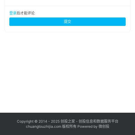
布
登录
后才能评论
并
提交
购
重
组
公
司
上
市
创
投
数
据
Copyright © 2014 - 2025 创投之家 - 创投信息和数据服务平台
chuangtouzhijia.com 版权所有 Powered by 微创投