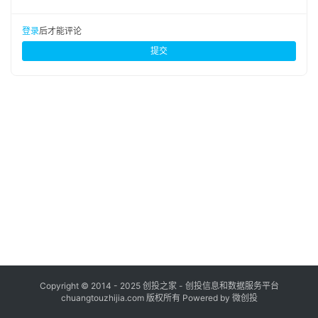
布
登录
注册
登录
后才能评论
并
提交
购
重
组
公
司
上
市
创
投
数
据
Copyright © 2014 - 2025 创投之家 - 创投信息和数据服务平台
chuangtouzhijia.com 版权所有 Powered by 微创投