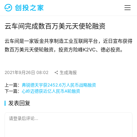
融
资
报
道
云车间完成数百万美元天使轮融资
云车间是一家钣金共享制造工业互联网平台，近日宣布获得
商
业
数百万美元天使轮融资，投资方险峰K2VC、德必投资。
观
察
2021年9月26日 08:02
生成海报
初
上一篇：
弗锐德天宇获2452.6万人民币战略融资
创
下一篇：
心岭迈德获近亿人民币A轮融资
企
业
发表回复
品
请登录后评论...
投稿
牌
发