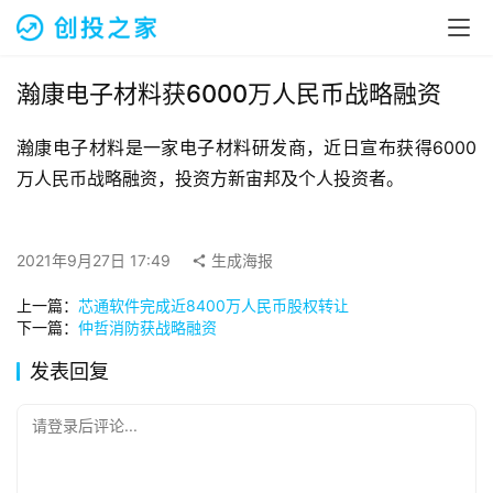
融
资
报
道
瀚康电子材料获6000万人民币战略融资
瀚康电子材料是一家电子材料研发商，近日宣布获得6000
商
业
万人民币战略融资，投资方新宙邦及个人投资者。
观
察
2021年9月27日 17:49
生成海报
初
上一篇：
芯通软件完成近8400万人民币股权转让
创
下一篇：
仲哲消防获战略融资
企
业
发表回复
品
请登录后评论...
投稿
牌
发