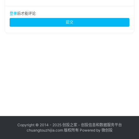
布
登录
注册
登录
后才能评论
并
提交
购
重
组
公
司
上
市
创
投
数
据
Copyright © 2014 - 2025 创投之家 - 创投信息和数据服务平台
chuangtouzhijia.com 版权所有 Powered by 微创投