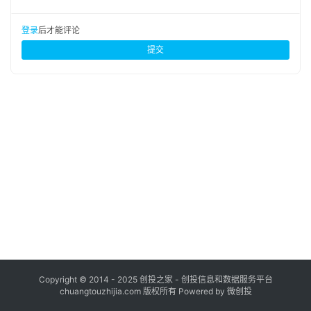
布
登录
注册
登录
后才能评论
并
提交
购
重
组
公
司
上
市
创
投
数
据
Copyright © 2014 - 2025 创投之家 - 创投信息和数据服务平台
chuangtouzhijia.com 版权所有 Powered by 微创投