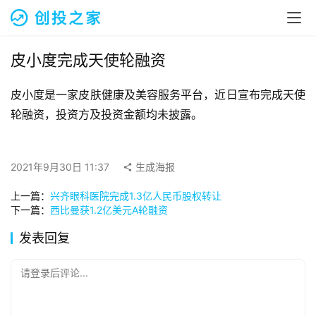
融
资
报
道
皮小度完成天使轮融资
皮小度是一家皮肤健康及美容服务平台，近日宣布完成天使
商
业
轮融资，投资方及投资金额均未披露。
观
察
2021年9月30日 11:37
生成海报
初
上一篇：
兴齐眼科医院完成1.3亿人民币股权转让
创
下一篇：
西比曼获1.2亿美元A轮融资
企
业
发表回复
品
请登录后评论...
投稿
牌
发