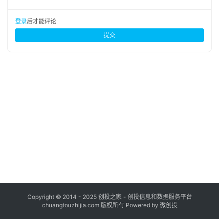
布
登录
注册
登录
后才能评论
并
提交
购
重
组
公
司
上
市
创
投
数
据
Copyright © 2014 - 2025 创投之家 - 创投信息和数据服务平台
chuangtouzhijia.com 版权所有 Powered by 微创投