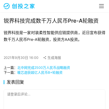
融
资
报
道
锐界科技完成数千万人民币Pre-A轮融资
锐界科技是一家时装柔性智能供应链提供商，近日宣布获得
商
业
数千万人民币Pre-A轮融资，投资方AA投资。
观
察
2021年9月30日 16:00
生成海报
初
上一篇：
北中网完成2500万人民币战略融资
创
下一篇：
暖芯迦获超亿人民币B+轮融资
企
业
发表回复
品
请登录后评论...
投稿
牌
发