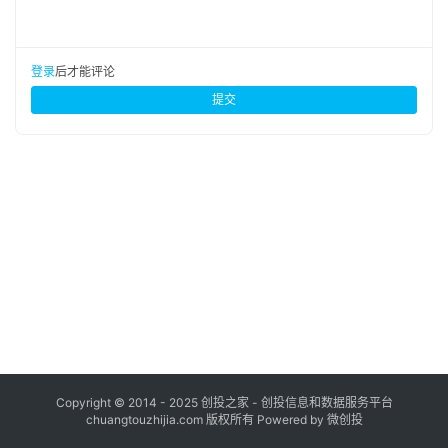
布
登录
注册
并
登录
后才能评论
购
提交
重
组
公
司
上
市
创
投
数
据
Copyright © 2014 - 2025 创投之家 - 创投信息和数据服务平台
chuangtouzhijia.com 版权所有 Powered by 微创投