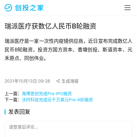
融
资
报
道
瑞派医疗获数亿人民币B轮融资
瑞派医疗是一家一次性内窥镜供应商，近日宣布完成数亿人
商
业
民币B轮融资，投资方国方资本、香塘创投、斯道资本、元
观
禾原点、同创伟业。
察
初
2021年10月13日 09:28
生成海报
创
上一篇：
海博思创完成Pre-IPO融资
企
下一篇：
沃时科技完成近千万美元Pre-A轮融资
业
发表回复
品
投稿
牌
请登录后评论...
发