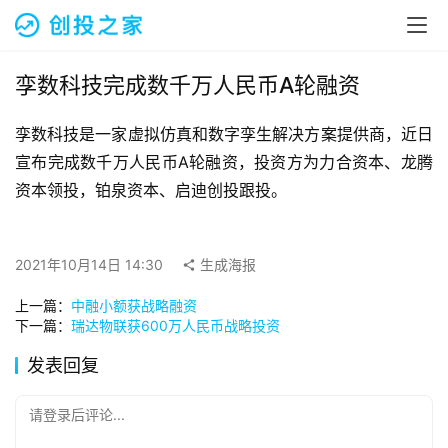
融
资
报
道
孪数科技完成数千万人民币A轮融资
孪数科技是一家虚拟仿真和数字孪生解决方案提供商，近日
商
业
宣布完成数千万人民币A轮融资，投资方为力合资本、龙腾
观
资本领投，铂泉资本、启迪创投跟投。
察
初
2021年10月14日 14:30
生成海报
创
上一篇：
中融小额获战略融资
企
下一篇：
瑞达物联获600万人民币战略投资
业
发表回复
品
投稿
牌
请登录后评论...
发