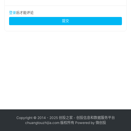
布
登录
注册
登录
后才能评论
并
提交
购
重
组
公
司
上
市
创
投
数
据
Copyright © 2014 - 2025 创投之家 - 创投信息和数据服务平台
chuangtouzhijia.com 版权所有 Powered by 微创投