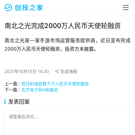
融
资
报
道
南北之光完成2000万人民币天使轮融资
南北之光是一家手游市场运营服务提供商，近日宣布完成
商
业
2000万人民币天使轮融资，投资方未披露。
观
察
2021年10月15日 14:30
生成海报
初
上一篇：
揽月机电获数千万人民币天使轮融资
创
下一篇：
先艺电子获A轮融资
企
业
发表回复
品
请登录后评论...
投稿
牌
发