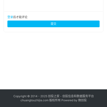
布
登录
注册
并
登录
后才能评论
购
提交
重
组
公
司
上
市
创
投
数
据
Copyright © 2014 - 2025 创投之家 - 创投信息和数据服务平台
chuangtouzhijia.com 版权所有 Powered by 微创投