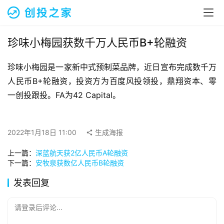
融
资
报
道
珍味小梅园获数千万人民币B+轮融资
珍味小梅园是一家新中式预制菜品牌，近日宣布完成数千万
商
业
人民币B+轮融资，投资方为百度风投领投，鼎翔资本、零
观
一创投跟投。FA为42 Capital。
察
初
2022年1月18日 11:00
生成海报
创
上一篇：
深蓝航天获2亿人民币A轮融资
企
下一篇：
安牧泉获数亿人民币B轮融资
业
发表回复
品
投稿
牌
请登录后评论...
发