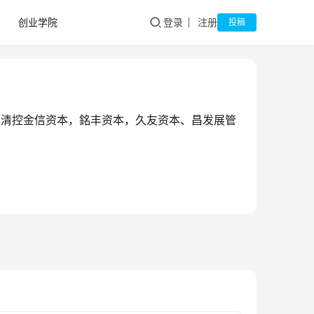
创业学院
登录
注册
投稿
，清控金信资本，銘丰资本，久友资本、昌发展管