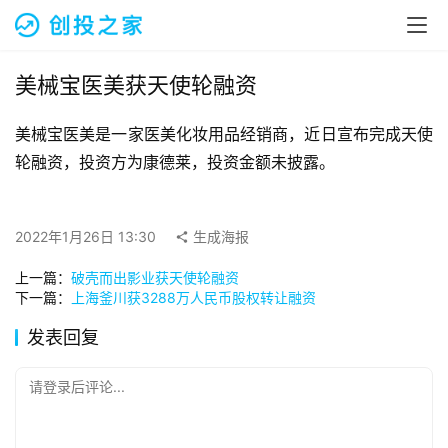
融
资
报
道
美械宝医美获天使轮融资
美械宝医美是一家医美化妆用品经销商，近日宣布完成天使
商
业
轮融资，投资方为康德莱，投资金额未披露。
观
察
2022年1月26日 13:30
生成海报
初
上一篇：
破壳而出影业获天使轮融资
创
下一篇：
上海釜川获3288万人民币股权转让融资
企
业
发表回复
品
请登录后评论...
投稿
牌
发