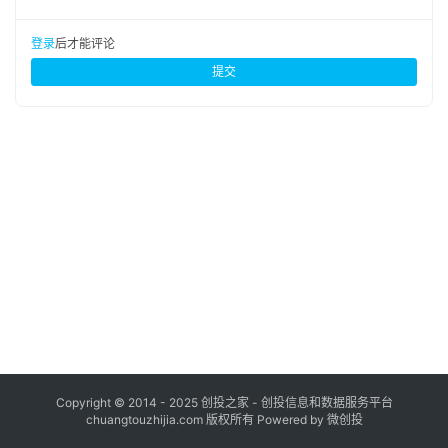
布
登录
注册
登录
后才能评论
并
提交
购
重
组
公
司
上
市
创
投
数
据
Copyright © 2014 - 2025 创投之家 - 创投信息和数据服务平台
chuangtouzhijia.com 版权所有 Powered by 微创投