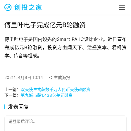
融
资
报
道
傅里叶电子完成亿元B轮融资
傅里叶电子是国内领先的Smart PA IC设计企业。近日宣布
商
业
完成亿元B轮融资，投资方由闻天下、淦盛资本、君桐资
观
本、传音等组成。
察
初
2021年4月9日 10:14
生成海报
创
上一篇：
双天使生物获数千万人民币天使轮融资
企
下一篇：
第九城市获1.438亿美元融资
业
发表回复
品
投稿
牌
请登录后评论...
发