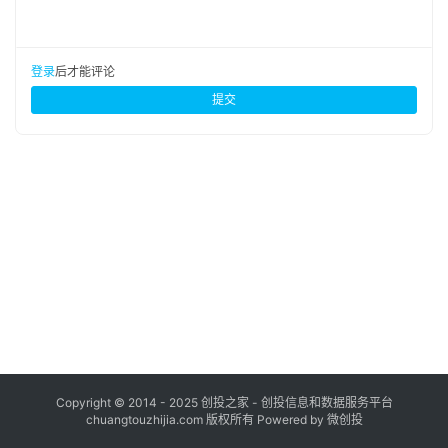
布
登录
注册
并
登录
后才能评论
购
提交
重
组
公
司
上
市
创
投
数
据
Copyright © 2014 - 2025 创投之家 - 创投信息和数据服务平台
chuangtouzhijia.com 版权所有 Powered by 微创投