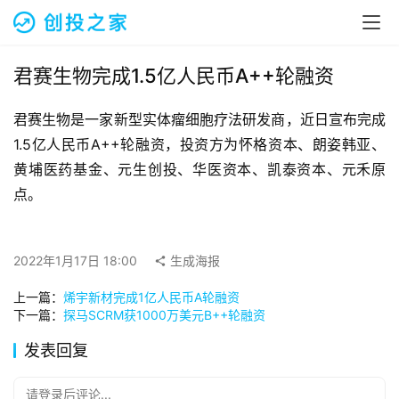
融
资
报
道
君赛生物完成1.5亿人民币A++轮融资
君赛生物是一家新型实体瘤细胞疗法研发商，近日宣布完成
商
业
1.5亿人民币A++轮融资，投资方为怀格资本、朗姿韩亚、
观
黄埔医药基金、元生创投、华医资本、凯泰资本、元禾原
察
点。
初
创
2022年1月17日 18:00
生成海报
企
业
上一篇：
烯宇新材完成1亿人民币A轮融资
下一篇：
探马SCRM获1000万美元B++轮融资
品
发表回复
投稿
牌
发
请登录后评论...