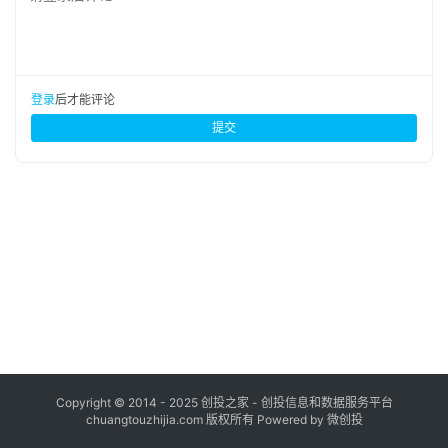
布
登录
注册
并
购
登录
后才能评论
重
提交
组
公
司
上
市
创
投
数
据
Copyright © 2014 - 2025 创投之家 - 创投信息和数据服务平台
chuangtouzhijia.com 版权所有 Powered by 微创投