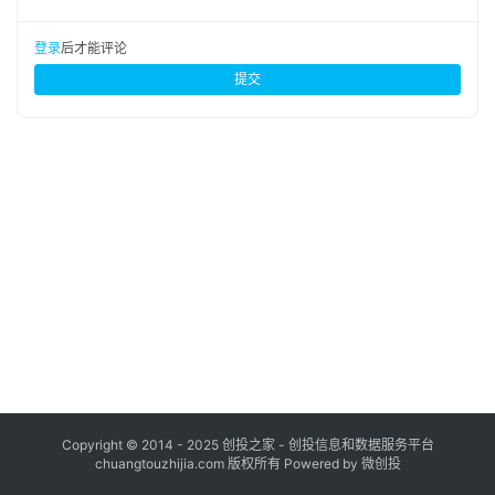
布
登录
注册
登录
后才能评论
并
提交
购
重
组
公
司
上
市
创
投
数
据
Copyright © 2014 - 2025 创投之家 - 创投信息和数据服务平台
chuangtouzhijia.com 版权所有 Powered by 微创投