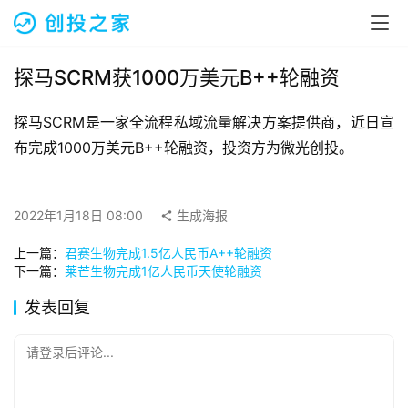
融
资
报
道
探马SCRM获1000万美元B++轮融资
探马SCRM是一家全流程私域流量解决方案提供商，近日宣
商
业
布完成1000万美元B++轮融资，投资方为微光创投。
观
察
2022年1月18日 08:00
生成海报
初
上一篇：
君赛生物完成1.5亿人民币A++轮融资
创
下一篇：
莱芒生物完成1亿人民币天使轮融资
企
业
发表回复
品
请登录后评论...
投稿
牌
发