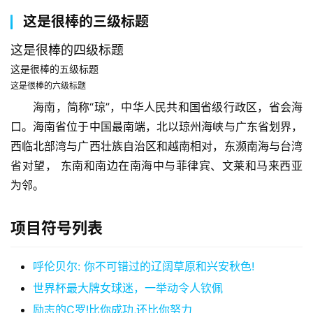
业
这是很棒的三级标题
观
察
这是很棒的四级标题
这是很棒的五级标题
初
这是很棒的六级标题
创
海南，简称“琼”，中华人民共和国省级行政区，省会海
企
业
口。海南省位于中国最南端，北以琼州海峡与广东省划界，
西临北部湾与广西壮族自治区和越南相对，东濒南海与台湾
品
省对望， 东南和南边在南海中与菲律宾、文莱和马来西亚
投稿
牌
为邻。
发
布
项目符号列表
登录
注册
并
呼伦贝尔: 你不可错过的辽阔草原和兴安秋色!
购
重
世界杯最大牌女球迷，一举动令人钦佩
组
励志的C罗!比你成功,还比你努力