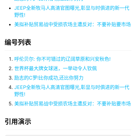
JEEP全新牧马人高清官图曝光,彰显与时俱进的新一代
公
野性!
司
美拟补贴贸易战中受损农场主遭反对：不要补贴要市场
上
市
编号列表
创
投
呼伦贝尔: 你不可错过的辽阔草原和兴安秋色!
数
世界杯最大牌女球迷，一举动令人钦佩
据
励志的C罗!比你成功,还比你努力
JEEP全新牧马人高清官图曝光,彰显与时俱进的新一代
创
野性!
业
美拟补贴贸易战中受损农场主遭反对：不要补贴要市场
学
院
引用演示