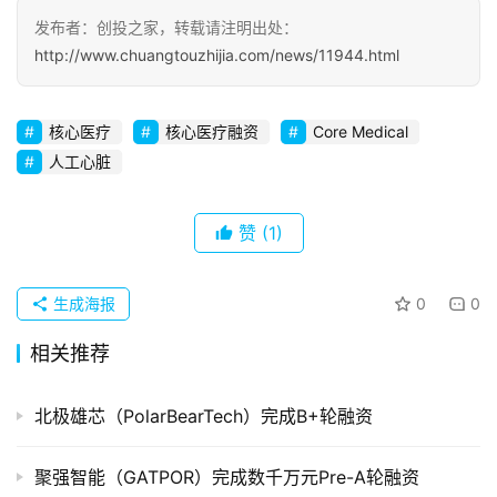
发布者：创投之家，转载请注明出处：
初
http://www.chuangtouzhijia.com/news/11944.html
创
企
核心医疗
核心医疗融资
Core Medical
业
人工心脏
品
投稿
牌
赞
(1)
发
布
生成海报
0
0
登录
注册
并
相关推荐
购
重
北极雄芯（PolarBearTech）完成B+轮融资
组
聚强智能（GATPOR）完成数千万元Pre-A轮融资
公