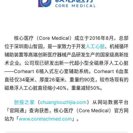
核心医疗（Core Medical）成立于2016年8月，总部
位于深圳南山智园，是一家致力于开发
人工心脏
、机械循环
首
辅助装置等高端创新医疗器械产品研发生产的国家级高新技
页
术企业。公司现已研发出新一代超小型全磁悬浮人工心脏
——Corheart 6植入式左心室辅助系统。Corheart 6血泵
融
资
直径仅34毫米、厚度26毫米、重量约90克，较市场现有的
报
磁悬浮人工心脏直径缩小40%，重量减轻50%。
道
创投之家
（
chuangtouzhijia.com
）从网站数据平台
商
「官网通」查询获悉，核心医疗（Core Medical）官方网
业
站为「
www.coretechmed.com
」。
观
察