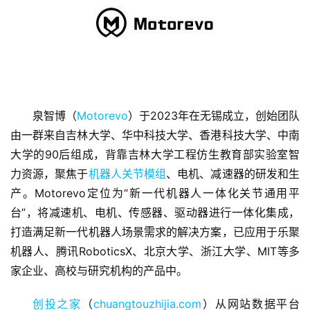
泉智博（
Motorevo
）于2023年在无锡成立，创始团队
由一群来自吉林大学、华中科技大学、香港科技大学、中南
首
大学的90后组成，背靠吉林大学工程仿生教育部实验室智
页
力资源，聚焦于
机器人关节模组
、电机、减速器的研发和生
产。Motorevo定位为“新一代机器人一体化关节通用平
融
台”，将减速机、电机、传感器、驱动器进行一体化集成，
资
打造满足新一代机器人场景需求的解决方案，已应用于乐聚
报
机器人、腾讯RoboticsX、北京大学、浙江大学、MIT等多
道
家企业、高校与研究机构的产品中。
商
创投之家
（
chuangtouzhijia.com
）从网站数据平台
业