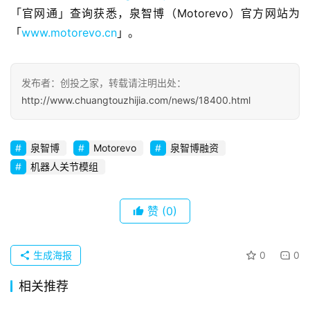
观
「官网通」查询获悉，泉智博（Motorevo）官方网站为
察
「
www.motorevo.cn
」。
初
创
发布者：创投之家，转载请注明出处：
企
http://www.chuangtouzhijia.com/news/18400.html
业
泉智博
Motorevo
泉智博融资
品
投稿
机器人关节模组
牌
发
布
赞
(0)
登录
注册
并
生成海报
0
0
购
重
相关推荐
组