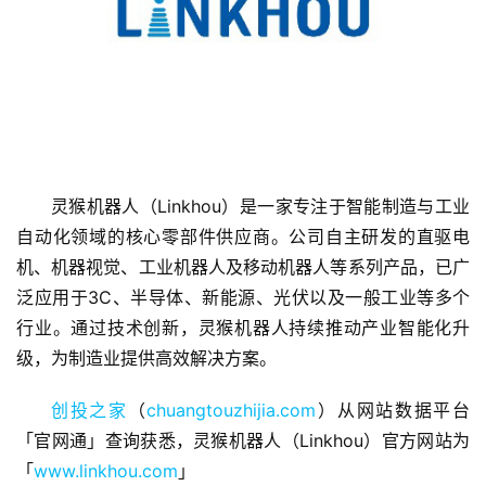
首
灵猴机器人（Linkhou）是一家专注于智能制造与工业
页
自动化领域的核心零部件供应商。公司自主研发的直驱电
机、机器视觉、工业机器人及移动机器人等系列产品，已广
融
资
泛应用于3C、半导体、新能源、光伏以及一般工业等多个
报
行业。通过技术创新，灵猴机器人持续推动产业智能化升
道
级，为制造业提供高效解决方案。
商
创投之家
（
chuangtouzhijia.com
）从网站数据平台
业
「官网通」查询获悉，灵猴机器人（Linkhou）官方网站为
观
「
www.linkhou.com
」
察