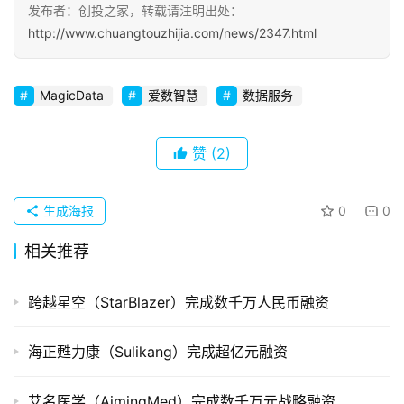
发布者：创投之家，转载请注明出处：
http://www.chuangtouzhijia.com/news/2347.html
初
创
企
MagicData
爱数智慧
数据服务
业
赞
(2)
品
投稿
牌
发
生成海报
0
0
布
相关推荐
登录
注册
并
购
跨越星空（StarBlazer）完成数千万人民币融资
重
组
海正甦力康（Sulikang）完成超亿元融资
公
艾名医学（AimingMed）完成数千万元战略融资