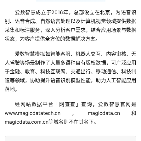
爱数智慧成立于2016年，总部设立在北京，为语音识
别、语音合成、自然语言处理以及计算机视觉领域提供数据
采集和标注服务，深入分析客户需求，结合应用场景与数据
状态，为客户提供全方位的数据解决方案。
首
爱数智慧模拟如智能客服、机器人交互、内容审核、无
页
人驾驶等场景制作了大量多语种自有版权数据，可广泛应用
于金融、教育、科技互联网、交通出行、移动通信、科技制
融
造等领域，协助提升语音识别模型性能，助力人工智能应用
资
落地。 
报
道
经网站数据平台「网查查」查询，爱数智慧官网是
www.magicdatatech.cn，magicdata.cn和
商
magicdata.com.cn等域名则不在其名下。
业
观
察