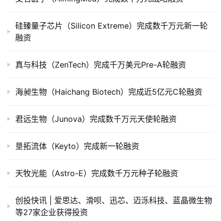
司
上
硅臻量子芯片（Silicon Extreme）完成数千万元新一轮
市
融资
创
真与科技（ZenTech）完成千万美元Pre-A轮融资
投
数
据
海昶生物（Haichang Biotech）完成近5亿元C轮融资
创
君远生物（Junova）完成数千万元天使轮融资
业
学
垦拓流体（Keyto）完成新一轮融资
院
天牧光能（Astro-E）完成数千万元种子轮融资
创投快讯 | 爱思达、​滑呗、迅芯、迈泺科技、蓝晶微生物
等27家企业获得投资